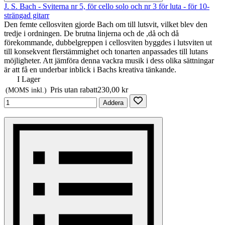
J. S. Bach - Sviterna nr 5, för cello solo och nr 3 för luta - för 10-
strängad gitarr
Den femte cellosviten gjorde Bach om till lutsvit, vilket blev den
tredje i ordningen. De brutna linjerna och de ,då och då
förekommande, dubbelgreppen i cellosviten byggdes i lutsviten ut
till konsekvent flerstämmighet och tonarten anpassades till lutans
möjligheter. Att jämföra denna vackra musik i dess olika sättningar
är att få en underbar inblick i Bachs kreativa tänkande.
I Lager
Pris utan rabatt
230,00 kr
(MOMS inkl.)
Addera