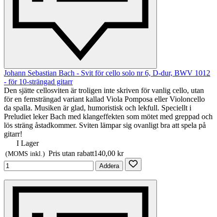
Johann Sebastian Bach - Svit för cello solo nr 6, D-dur, BWV 1012
- för 10-strängad gitarr
Den sjätte cellosviten är troligen inte skriven för vanlig cello, utan
för en femsträngad variant kallad Viola Pomposa eller Violoncello
da spalla. Musiken är glad, humoristisk och lekfull. Speciellt i
Preludiet leker Bach med klangeffekten som mötet med greppad och
lös sträng åstadkommer. Sviten lämpar sig ovanligt bra att spela på
gitarr!
I Lager
Pris utan rabatt
140,00 kr
(MOMS inkl.)
Addera