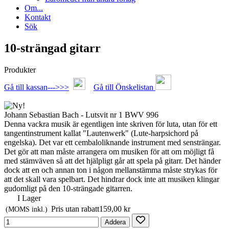
Om...
Kontakt
Sök
10-strängad gitarr
Produkter
Gå till kassan--->>>
Gå till Önskelistan
Johann Sebastian Bach - Lutsvit nr 1 BWV 996
Denna vackra musik är egentligen inte skriven för luta, utan för ett
tangentinstrument kallat "Lautenwerk" (Lute-harpsichord på
engelska). Det var ett cembaloliknande instrument med sensträngar.
Det gör att man måste arrangera om musiken för att om möjligt få
med stämväven så att det hjälpligt går att spela på gitarr. Det händer
dock att en och annan ton i någon mellanstämma måste strykas för
att det skall vara spelbart. Det hindrar dock inte att musiken klingar
gudomligt på den 10-strängade gitarren.
I Lager
Pris utan rabatt
159,00 kr
(MOMS inkl.)
Addera