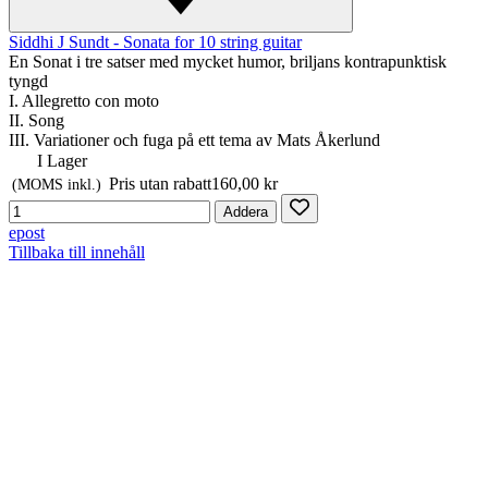
Siddhi J Sundt - Sonata for 10 string guitar
En Sonat i tre satser med mycket humor, briljans kontrapunktisk
tyngd
I. Allegretto con moto
II. Song
III. Variationer och fuga på ett tema av Mats Åkerlund
I Lager
Pris utan rabatt
160,00 kr
(MOMS inkl.)
Addera
epost
Tillbaka till innehåll