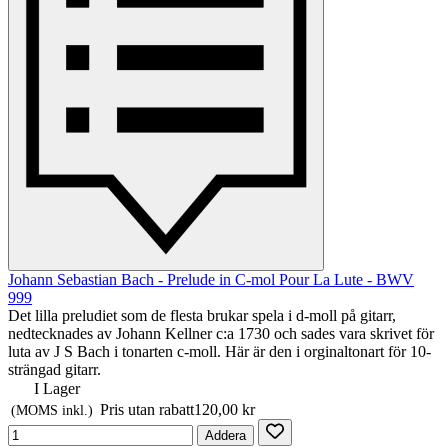
Johann Sebastian Bach - Prelude in C-mol Pour La Lute - BWV
999
Det lilla preludiet som de flesta brukar spela i d-moll på gitarr,
nedtecknades av Johann Kellner c:a 1730 och sades vara skrivet för
luta av J S Bach i tonarten c-moll. Här är den i orginaltonart för 10-
strängad gitarr.
I Lager
Pris utan rabatt
120,00 kr
(MOMS inkl.)
Addera