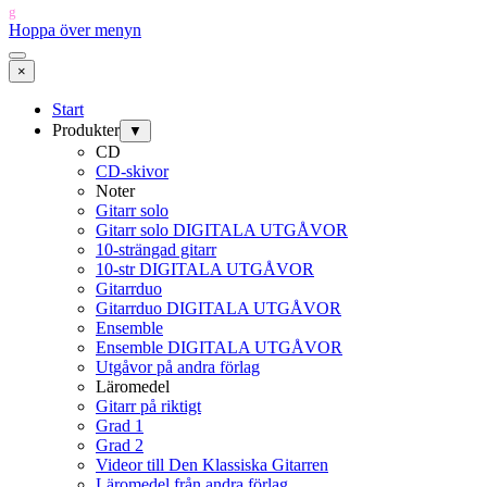
g
Hoppa över menyn
×
Start
Produkter
▼
CD
CD-skivor
Noter
Gitarr solo
Gitarr solo DIGITALA UTGÅVOR
10-strängad gitarr
10-str DIGITALA UTGÅVOR
Gitarrduo
Gitarrduo DIGITALA UTGÅVOR
Ensemble
Ensemble DIGITALA UTGÅVOR
Utgåvor på andra förlag
Läromedel
Gitarr på riktigt
Grad 1
Grad 2
Videor till Den Klassiska Gitarren
Läromedel från andra förlag