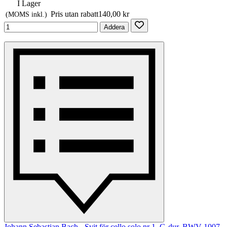
I Lager
Pris utan rabatt
140,00 kr
(MOMS inkl.)
Addera
Johann Sebastian Bach - Svit för cello solo nr 1, G-dur, BWV 1007