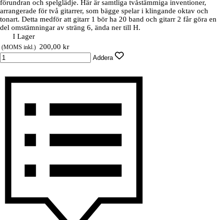
förundran och spelglädje. Här är samtliga tvåstämmiga inventioner,
arrangerade för två gitarrer, som bägge spelar i klingande oktav och
tonart. Detta medför att gitarr 1 bör ha 20 band och gitarr 2 får göra en
del omstämningar av sträng 6, ända ner till H.
I Lager
Pris utan rabatt
200,00 kr
(MOMS inkl.)
Addera