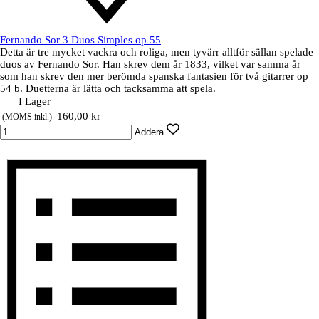
Fernando Sor 3 Duos Simples op 55
Detta är tre mycket vackra och roliga, men tyvärr alltför sällan spelade
duos av Fernando Sor. Han skrev dem år 1833, vilket var samma år
som han skrev den mer berömda spanska fantasien för två gitarrer op
54 b. Duetterna är lätta och tacksamma att spela.
I Lager
Pris utan rabatt
160,00 kr
(MOMS inkl.)
Addera