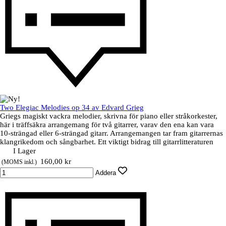
Two Elegiac Melodies op 34 av Edvard Grieg
Griegs magiskt vackra melodier, skrivna för piano eller stråkorkester,
här i träffsäkra arrangemang för två gitarrer, varav den ena kan vara
10-strängad eller 6-strängad gitarr. Arrangemangen tar fram gitarrernas
klangrikedom och sångbarhet. Ett viktigt bidrag till gitarrlitteraturen
I Lager
Pris utan rabatt
160,00 kr
(MOMS inkl.)
Addera