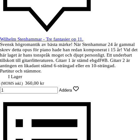
Wilhelm Stenhammar - Tre fantasier op 11.
Svensk högromantik av bästa märke! När Stenhammar 24 år gammal
skrev detta opus för piano hade han redan komponerat i 15 år! Vid det
här laget är hans tonspråk moget och djupt personligt. Ett underbart
tillskott till gitarrlitteraturen. Gitarr 1 är stämd ebgdF#B. Gitarr 2 är
antingen en likadant stämd 6-strängad eller en 10-strängad.
Partitur och stämmor.
I Lager
Pris utan rabatt
360,00 kr
(MOMS inkl.)
Addera