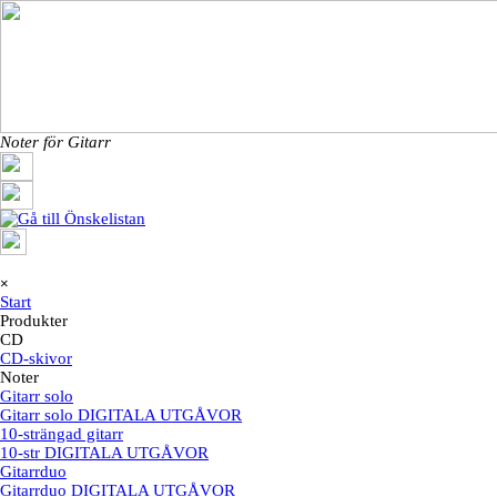
Till innehåll
Noter för Gitarr
Hoppa över menyn
×
Start
Produkter
▼
CD
CD-skivor
Noter
Gitarr solo
Gitarr solo DIGITALA UTGÅVOR
10-strängad gitarr
10-str DIGITALA UTGÅVOR
Gitarrduo
Gitarrduo DIGITALA UTGÅVOR