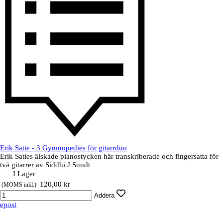
Erik Satie - 3 Gymnopedies för gitarrduo
Erik Saties älskade pianostycken här transkriberade och fingersatta för
två gitarrer av Siddhi J Sundt
I Lager
Pris utan rabatt
120,00 kr
(MOMS inkl.)
Addera
epost
Tillbaka till innehåll