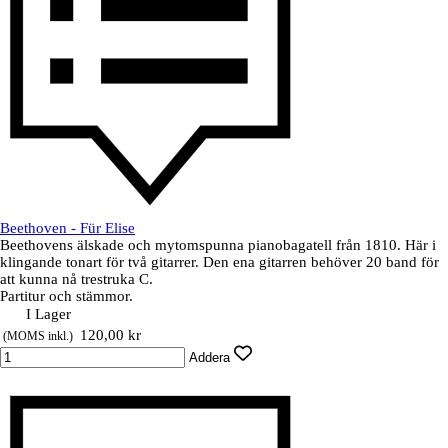
Beethoven - Für Elise
Beethovens älskade och mytomspunna pianobagatell från 1810. Här i
klingande tonart för två gitarrer. Den ena gitarren behöver 20 band för
att kunna nå trestruka C.
Partitur och stämmor.
I Lager
Pris utan rabatt
120,00 kr
(MOMS inkl.)
Addera