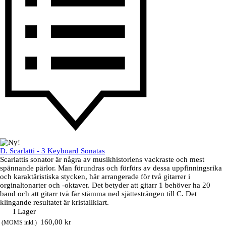
D. Scarlatti - 3 Keyboard Sonatas
Scarlattis sonator är några av musikhistoriens vackraste och mest
spännande pärlor. Man förundras och förförs av dessa uppfinningsrika
och karaktäristiska stycken, här arrangerade för två gitarrer i
orginaltonarter och -oktaver. Det betyder att gitarr 1 behöver ha 20
band och att gitarr två får stämma ned sjättesträngen till C. Det
klingande resultatet är kristallklart.
I Lager
Pris utan rabatt
160,00 kr
(MOMS inkl.)