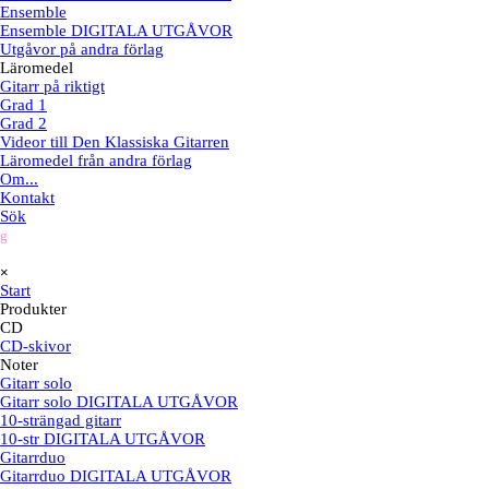
Ensemble
Ensemble DIGITALA UTGÅVOR
Utgåvor på andra förlag
Läromedel
Gitarr på riktigt
Grad 1
Grad 2
Videor till Den Klassiska Gitarren
Läromedel från andra förlag
Om...
Kontakt
Sök
g
Hoppa över menyn
×
Start
Produkter
▼
CD
CD-skivor
Noter
Gitarr solo
Gitarr solo DIGITALA UTGÅVOR
10-strängad gitarr
10-str DIGITALA UTGÅVOR
Gitarrduo
Gitarrduo DIGITALA UTGÅVOR